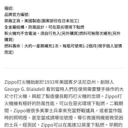
描述:
品牌官方編號:
原廠正貨，美國製造(圖案部份在日本加工)
全金屬結構，防風設計，可在惡劣環境下點燃
新火機均不含電油，須自行充入(另外購買)燃料可無限次補充(另外
購買)
燃料壽命：大約一星期補充1次，每瓶可使用1-2個月(視乎個人習慣
而定)
Zippo打火機始創於1933年美國賓夕法尼亞州，創辦人
George G. Blaisdell 看到當時人們在使用需要雙手操作的大
尺寸打火機，興起了製造優良輕巧打火機的念頭。Zippo打
火機擁有極好的防風性能，可以在惡劣環境下點燃，二戰期
間，Zippo被很多美軍士兵拿來充當野戰爐具，或者當作臨
時的照明燈，甚至當成誘導信號燈，導引救援飛機營救受困
的士兵。經測試，Zippo可以在風速32英里下點燃。早期的