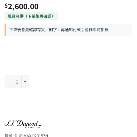
2,600.00
$
下單後會先確認存貨／刻字，再通知付款；並非即時扣款。
S.T. Dupont MAXIJET 系列 – 亮鋼色格紋 噴射式防風火機 數量
貨號:
DUP-MAX-020157N