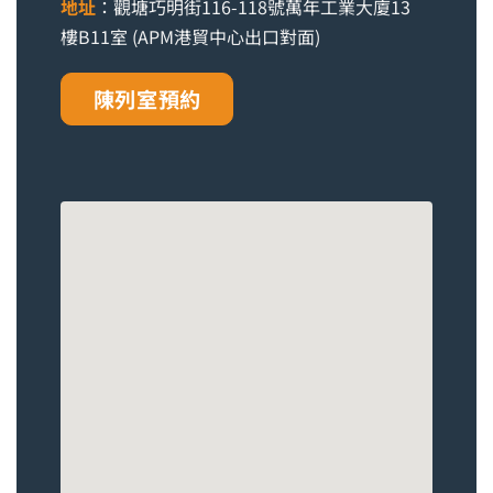
地址
：觀塘巧明街116-118號萬年工業大廈13
樓B11室 (APM港貿中心出口對面)
陳列室預約