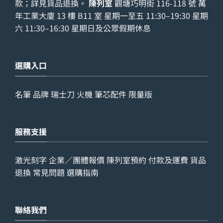
款；詳見
貨品退換
。
陳列室
觀塘巧明街 116-118 號 萬
年工業大廈 13 樓 B11 室 星期一至五 11:30–19:30 星期
六 11:30–16:30 星期日及公眾假期休息
選購入口
名筆
品牌
瑞士刀
火機
筆芯配件
限量版
服務支援
激光刻字
企業／團體報價
陳列室預約
付款及運費
貨品
退換
常見問題
選購指南
聯絡我們