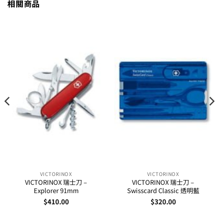
相關商品
VICTORINOX
VICTORINOX
VICTORINOX 瑞士刀 –
VICTORINOX 瑞士刀 –
Explorer 91mm
Swisscard Classic 透明藍
$
410.00
$
320.00