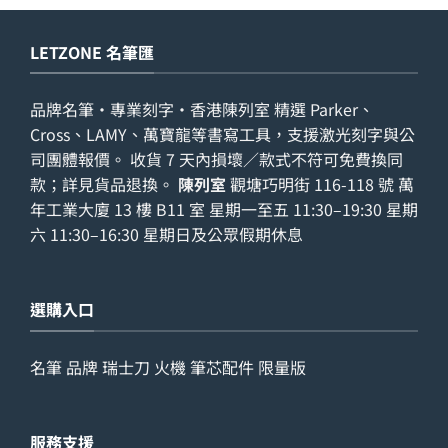
LETZONE 名筆匯
品牌名筆・專業刻字・香港陳列室 精選 Parker、
Cross、LAMY、萬寶龍等書寫工具，支援激光刻字與公
司團體報價。 收貨 7 天內損壞／款式不符可免費換同
款；詳見
貨品退換
。
陳列室
觀塘巧明街 116-118 號 萬
年工業大廈 13 樓 B11 室 星期一至五 11:30–19:30 星期
六 11:30–16:30 星期日及公眾假期休息
選購入口
名筆
品牌
瑞士刀
火機
筆芯配件
限量版
服務支援