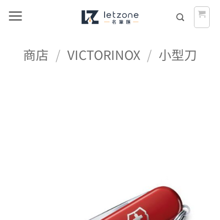
Skip
to
content
商店
/
VICTORINOX
/
小型刀