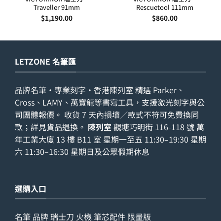
Traveller 91mm
Rescuetool 111mm
$
1,190.00
$
860.00
LETZONE 名筆匯
品牌名筆・專業刻字・香港陳列室 精選 Parker、
Cross、LAMY、萬寶龍等書寫工具，支援激光刻字與公
司團體報價。 收貨 7 天內損壞／款式不符可免費換同
款；詳見
貨品退換
。
陳列室
觀塘巧明街 116-118 號 萬
年工業大廈 13 樓 B11 室 星期一至五 11:30–19:30 星期
六 11:30–16:30 星期日及公眾假期休息
選購入口
名筆
品牌
瑞士刀
火機
筆芯配件
限量版