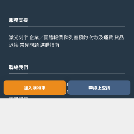
服務支援
激光刻字
企業／團體報價
陳列室預約
付款及運費
貨品
退換
常見問題
選購指南
聯絡我們
查詢電話：
9029 7975
WhatsApp：
6538 6541
辦公室
加入購物車
線上查詢
電話：
2861 8762
歡迎預約參觀陳列室，或索取公司／
團體報價。
預約參觀
索取報價