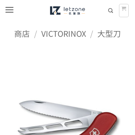
Skip
to
content
商店
/
VICTORINOX
/
大型刀