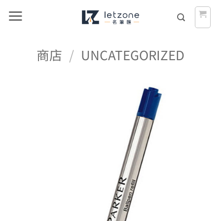
Skip
to
content
商店
/
UNCATEGORIZED