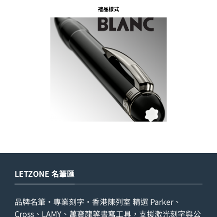
禮品樣式
LETZONE 名筆匯
品牌名筆・專業刻字・香港陳列室 精選 Parker、
Cross、LAMY、萬寶龍等書寫工具，支援激光刻字與公