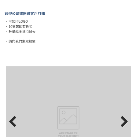
歡迎公司或團體客戶訂購
‧ 可加印LOGO
‧ 10支起即有折扣
‧ 數量越多折扣越大
‧ 請向我們索取報價
Previous
Next