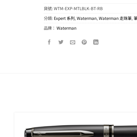
貨號:
WTM-EXP-MTLBLK-BT-RB
分類:
Expert 系列
,
Waterman
,
Waterman 走珠筆
,
品牌：
Waterman