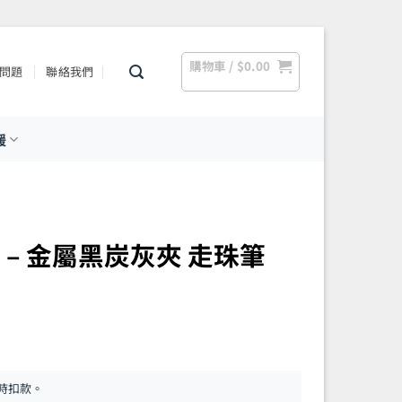
購物車 /
$
0.00
問題
聯絡我們
援
 系列 – 金屬黑炭灰夾 走珠筆
時扣款。