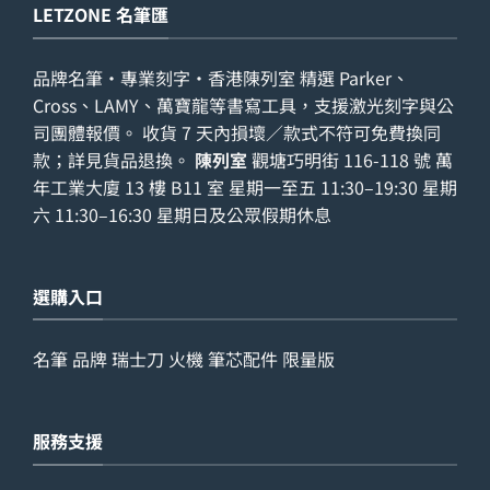
LETZONE 名筆匯
品牌名筆・專業刻字・香港陳列室 精選 Parker、
Cross、LAMY、萬寶龍等書寫工具，支援激光刻字與公
司團體報價。 收貨 7 天內損壞／款式不符可免費換同
款；詳見
貨品退換
。
陳列室
觀塘巧明街 116-118 號 萬
年工業大廈 13 樓 B11 室 星期一至五 11:30–19:30 星期
六 11:30–16:30 星期日及公眾假期休息
選購入口
名筆
品牌
瑞士刀
火機
筆芯配件
限量版
服務支援