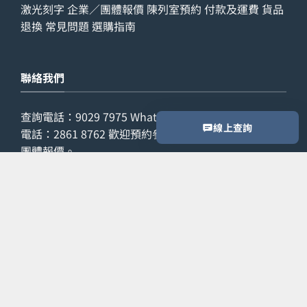
激光刻字
企業／團體報價
陳列室預約
付款及運費
貨品
退換
常見問題
選購指南
聯絡我們
查詢電話：
9029 7975
WhatsApp：
6538 6541
辦公室
線上查詢
電話：
2861 8762
歡迎預約參觀陳列室，或索取公司／
團體報價。
預約參觀
索取報價
Copyright 2026 ©
LETZONE 名筆匯