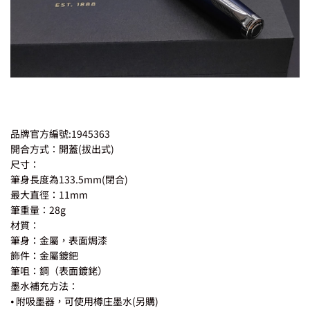
品牌官方編號:1945363
開合方式：開蓋(拔出式)
尺寸：
筆身長度為133.5mm(閉合)
最大直徑：11mm
筆重量：28g
材質：
筆身：金屬，表面焗漆
飾件：金屬鍍鈀
筆咀：鋼（表面鍍銠）
墨水補充方法：
⦁ 附吸墨器，可使用樽庄墨水(另購)