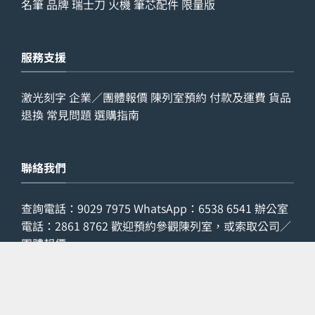
名筆
品牌
瑞士刀
火機
筆芯配件
限量版
服務支援
激光刻字
企業／團體報價
陳列室預約
付款及運費
貨品
退換
常見問題
選購指南
聯絡我們
查詢電話：
9029 7975
WhatsApp：
6538 6541
辦公室
電話：
2861 8762
歡迎預約參觀陳列室，或索取公司／
團體報價。
預約參觀
索取報價