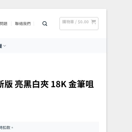
購物車 /
$
0.00
問題
聯絡我們
援
 – 新版 亮黑白夾 18K 金筆咀
時扣款。