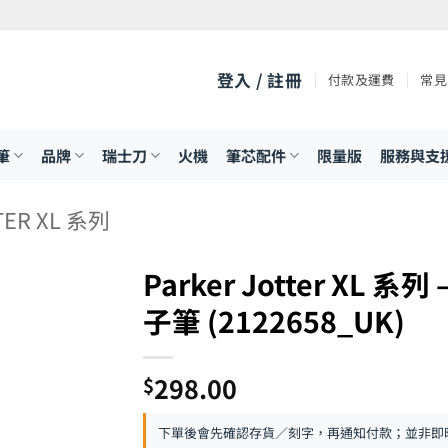
登入 / 註冊
付款及運費
常見
筆
品牌
瑞士刀
火機
筆芯配件
限量版
服務與支
TER XL 系列
Parker Jotter XL 系
子筆 (2122658_UK)
298.00
$
下單後會先確認存貨／刻字，再通知付款；並非即