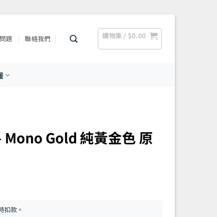
購物車 /
$
0.00
問題
聯絡我們
援
列 – Mono Gold 純黃金色 原
時扣款。