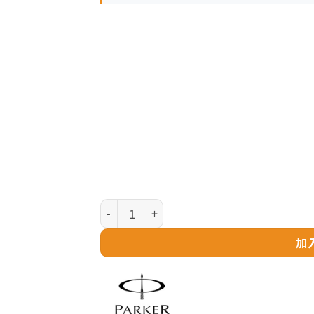
Parker Jotter XL 系列 - Mono Gold 純黃
加