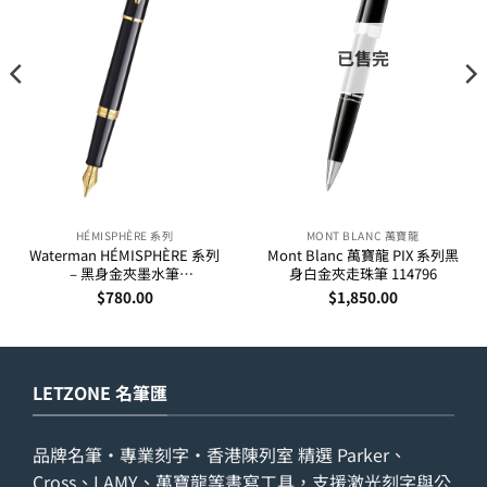
已售完
HÉMISPHÈRE 系列
MONT BLANC 萬寶龍
Waterman HÉMISPHÈRE 系列
Mont Blanc 萬寶龍 PIX 系列黑
– 黑身金夾墨水筆
身白金夾走珠筆 114796
(S0920610,S0920630)
$
780.00
$
1,850.00
LETZONE 名筆匯
品牌名筆・專業刻字・香港陳列室 精選 Parker、
Cross、LAMY、萬寶龍等書寫工具，支援激光刻字與公