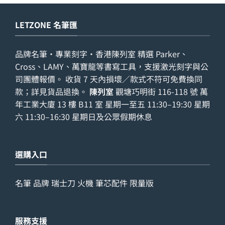
LETZONE 名筆匯
品牌名筆・專業刻字・香港陳列室 精選 Parker、
Cross、LAMY、萬寶龍等書寫工具，支援激光刻字與公
司團體報價。 收貨 7 天內損壞／款式不符可免費換同
款；詳見
貨品退換
。
陳列室
觀塘巧明街 116-118 號 萬
年工業大廈 13 樓 B11 室 星期一至五 11:30–19:30 星期
六 11:30–16:30 星期日及公眾假期休息
選購入口
名筆
品牌
瑞士刀
火機
筆芯配件
限量版
服務支援