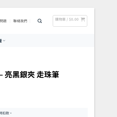
購物車 /
$
0.00
問題
聯絡我們
援
系列 – 亮黑銀夾 走珠筆
時扣款。