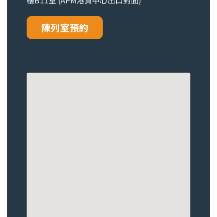
樓B11室 (APM港貿中心出口對面)
陳列室預約