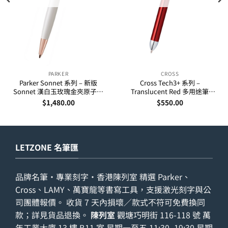
PARKER
CROSS
Parker Sonnet 系列 – 新版
Cross Tech3+ 系列 –
Sonnet 漢白玉玫瑰金夾原子筆
Translucent Red 多用途筆
(1931555)
(AT0090-13)
$
1,480.00
$
550.00
LETZONE 名筆匯
品牌名筆・專業刻字・香港陳列室 精選 Parker、
Cross、LAMY、萬寶龍等書寫工具，支援激光刻字與公
司團體報價。 收貨 7 天內損壞／款式不符可免費換同
款；詳見
貨品退換
。
陳列室
觀塘巧明街 116-118 號 萬
年工業大廈 13 樓 B11 室 星期一至五 11:30–19:30 星期