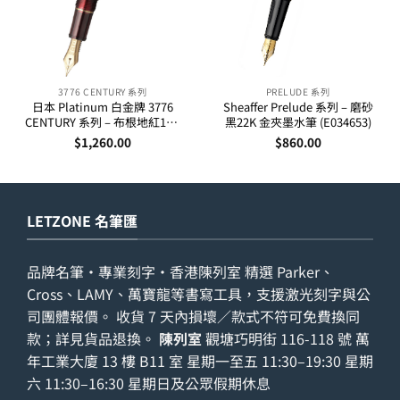
3776 CENTURY 系列
PRELUDE 系列
日本 Platinum 白金牌 3776
Sheaffer Prelude 系列 – 磨砂
CENTURY 系列 – 布根地紅14K
黑22K 金夾墨水筆 (E034653)
金筆咀墨水筆
$
1,260.00
$
860.00
LETZONE 名筆匯
品牌名筆・專業刻字・香港陳列室 精選 Parker、
Cross、LAMY、萬寶龍等書寫工具，支援激光刻字與公
司團體報價。 收貨 7 天內損壞／款式不符可免費換同
款；詳見
貨品退換
。
陳列室
觀塘巧明街 116-118 號 萬
年工業大廈 13 樓 B11 室 星期一至五 11:30–19:30 星期
六 11:30–16:30 星期日及公眾假期休息