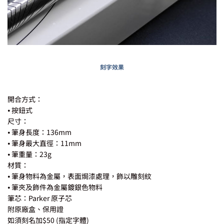
刻字效果
開合方式：
⦁ 按鈕式
尺寸：
⦁ 筆身長度：136mm
⦁ 筆身最大直徑：11mm
⦁ 筆重量：23g
材質：
⦁ 筆身物料為金屬，表面焗漆處理，飾以雕刻紋
⦁ 筆夾及飾件為金屬鍍銀色物料
筆芯：Parker 原子芯
附原廠盒、保用證
如須刻名加$50 (指定字體)