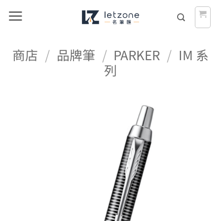
Skip
to
content
商店
/
品牌筆
/
PARKER
/
IM 系
列