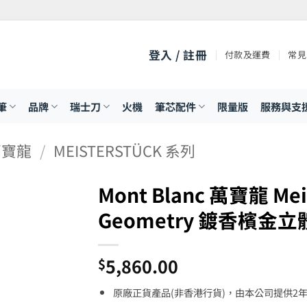
登入 / 註冊
付款及運費
常見
筆
品牌
瑞士刀
火機
筆芯配件
限量版
服務與支
 萬寶龍
/
MEISTERSTÜCK 系列
Mont Blanc 萬寶龍 Mei
Geometry 鍍香檳金立
5,860.00
$
原廠正貨產品(非香港行貨)，由本公司提供2