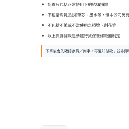
保養只包括正常使用下的結構損壞
不包括消耗品(如筆芯、墨水等，惟本公司另有
不包括不慎或不當使用之損壞、刮花等
以上保養條款是參照行貨保養條款而制定
下單後會先確認存貨／刻字，再通知付款；並非即
Mont Blanc 萬寶龍 Meisterstück 系列 