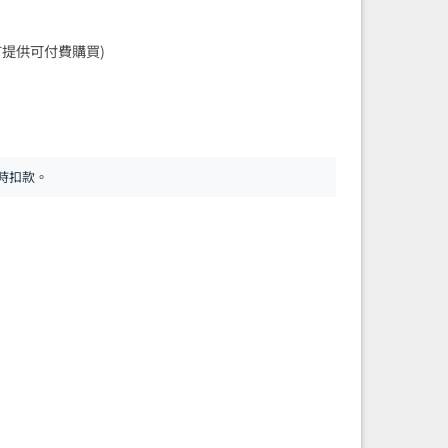
提供可付費購買)
時扣款。
- Doué Geometry 鍍香檳金立體幾何圖案走珠筆 118093 數量