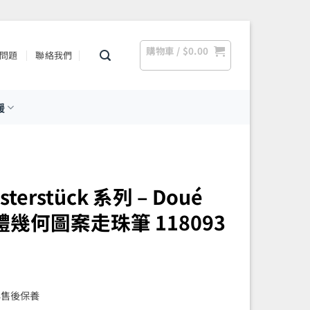
購物車 /
$
0.00
問題
聯絡我們
援
sterstück 系列 – Doué
體幾何圖案走珠筆 118093
年售後保養