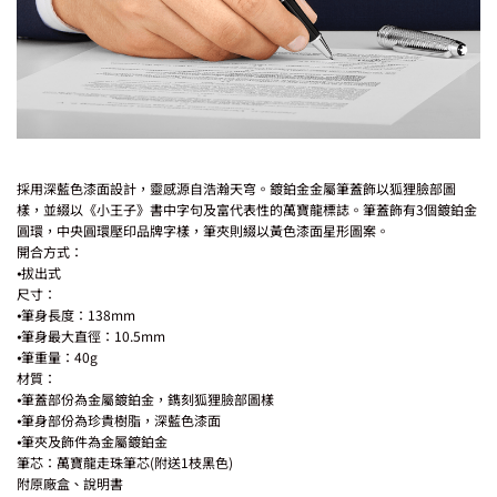
採用深藍色漆面設計，靈感源自浩瀚天穹。鍍鉑金金屬筆蓋飾以狐狸臉部圖
樣，並綴以《小王子》書中字句及富代表性的萬寶龍標誌。筆蓋飾有3個鍍鉑金
圓環，中央圓環壓印品牌字樣，筆夾則綴以黃色漆面星形圖案。
開合方式：
⦁拔出式
尺寸：
⦁筆身長度：138mm
⦁筆身最大直徑：10.5mm
⦁筆重量：40g
材質：
⦁筆蓋部份為金屬鍍鉑金，鐫刻狐狸臉部圖樣
⦁筆身部份為珍貴樹脂，深藍色漆面
⦁筆夾及飾件為金屬鍍鉑金
筆芯：萬寶龍走珠筆芯(附送1枝黑色)
附原廠盒、說明書