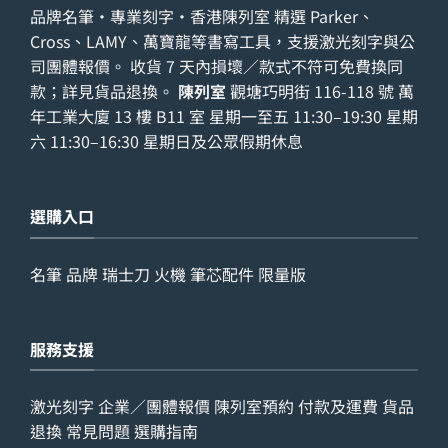
品牌名筆・專業刻字・香港陳列室 精選 Parker、
Cross、LAMY、萬寶龍等書寫工具，支援激光刻字與公
司團體報價。 收貨 7 天內損壞／款式不符可免費換同
款；詳見
貨品退換
。
陳列室
觀塘巧明街 116-118 號 萬
年工業大廈 13 樓 B11 室 星期一至五 11:30–19:30 星期
六 11:30–16:30 星期日及公眾假期休息
選購入口
名筆
品牌
瑞士刀
火機
筆芯配件
限量版
服務支援
激光刻字
企業／團體報價
陳列室預約
付款及運費
貨品
退換
常見問題
選購指南