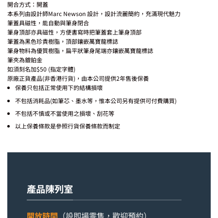
開合方式：開蓋
本系列由設計師Marc Newson 設計，設計流麗簡約，充滿現代魅力
筆蓋具磁性，能自動與筆身閉合
筆身頂部亦具磁性，方便書寫時把筆蓋套上筆身頂部
筆蓋為黑色珍貴樹脂，頂部鑲嵌萬寶龍標誌
筆身物料為優質樹脂，扁平狀筆身尾端亦鑲嵌萬寶龍標誌
筆夾為鍍鉑金
如須刻名加$50 (指定字體)
原廠正貨產品(非香港行貨)，由本公司提供2年售後保養
保養只包括正常使用下的結構損壞
不包括消耗品(如筆芯、墨水等，惟本公司另有提供可付費購買)
不包括不慎或不當使用之損壞、刮花等
以上保養條款是參照行貨保養條款而制定
產品陳列室
開放時間
（設即場零售，歡迎預約）