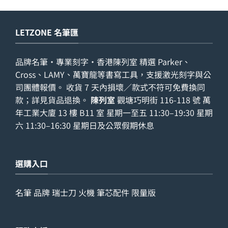
LETZONE 名筆匯
品牌名筆・專業刻字・香港陳列室 精選 Parker、
Cross、LAMY、萬寶龍等書寫工具，支援激光刻字與公
司團體報價。 收貨 7 天內損壞／款式不符可免費換同
款；詳見
貨品退換
。
陳列室
觀塘巧明街 116-118 號 萬
年工業大廈 13 樓 B11 室 星期一至五 11:30–19:30 星期
六 11:30–16:30 星期日及公眾假期休息
選購入口
名筆
品牌
瑞士刀
火機
筆芯配件
限量版