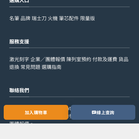
選購入口
名筆
品牌
瑞士刀
火機
筆芯配件
限量版
服務支援
激光刻字
企業／團體報價
陳列室預約
付款及運費
貨品
退換
常見問題
選購指南
聯絡我們
查詢電話：
9029 7975
WhatsApp：
6538 6541
辦公室
加入購物車
線上查詢
電話：
2861 8762
歡迎預約參觀陳列室，或索取公司／
團體報價。
預約參觀