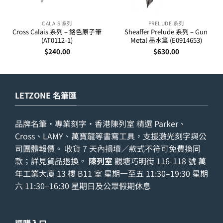
CALAIS 系列
PRELUDE 系列
Cross Calais 系列 – 鉻色原子筆
Sheaffer Prelude 系列 – Gun
(AT0112-1)
Metal 墨水筆 (E0914653)
$
240.00
$
630.00
LETZONE 名筆匯
品牌名筆・專業刻字・香港陳列室 精選 Parker、
Cross、LAMY、萬寶龍等書寫工具，支援激光刻字與公
司團體報價。 收貨 7 天內損壞／款式不符可免費換同
款；詳見
貨品退換
。
陳列室
觀塘巧明街 116-118 號 萬
年工業大廈 13 樓 B11 室 星期一至五 11:30–19:30 星期
六 11:30–16:30 星期日及公眾假期休息