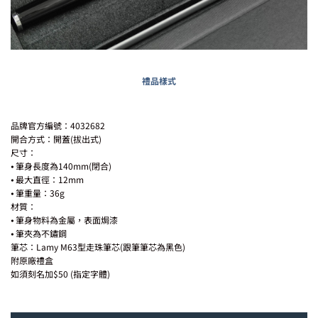
禮品樣式
品牌官方編號：4032682
開合方式：開蓋(拔出式)
尺寸：
⦁ 筆身長度為140mm(閉合)
⦁ 最大直徑：12mm
⦁ 筆重量：36g
材質：
⦁ 筆身物料為金屬，表面焗漆
⦁ 筆夾為不鏽鋼
筆芯：Lamy M63型走珠筆芯(跟筆筆芯為黑色)
附原廠禮盒
如須刻名加$50 (指定字體)