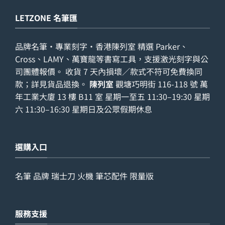
LETZONE 名筆匯
品牌名筆・專業刻字・香港陳列室 精選 Parker、
Cross、LAMY、萬寶龍等書寫工具，支援激光刻字與公
司團體報價。 收貨 7 天內損壞／款式不符可免費換同
款；詳見
貨品退換
。
陳列室
觀塘巧明街 116-118 號 萬
年工業大廈 13 樓 B11 室 星期一至五 11:30–19:30 星期
六 11:30–16:30 星期日及公眾假期休息
選購入口
名筆
品牌
瑞士刀
火機
筆芯配件
限量版
服務支援