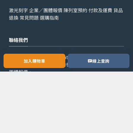
激光刻字
企業／團體報價
陳列室預約
付款及運費
貨品
退換
常見問題
選購指南
聯絡我們
查詢電話：
9029 7975
WhatsApp：
6538 6541
辦公室
加入購物車
線上查詢
電話：
2861 8762
歡迎預約參觀陳列室，或索取公司／
團體報價。
預約參觀
索取報價