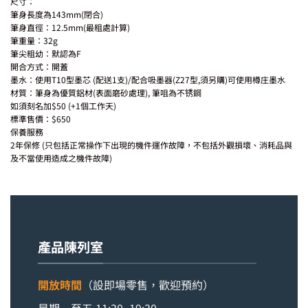
尺寸：
筆身長度為143mm(閉合)
筆身直徑：12.5mm(最粗處計算)
筆重量：32g
筆尖粗幼：默認為F
開合方式：開蓋
墨水：使用T10型墨芯 (配送1支)/配合吸墨器(Z27型,須另購)可使用樽庄墨水
材質：筆身為優質鋁材(表面磨砂處理), 筆咀為不锈鋼
如須刻名加$50 (+1個工作天)
標準售價：$650
保養服務
2年保修 (只包括正常操作下出現的機件運作故障，不包括外觀損壞、消耗品與
及不當使用造成之機件故障)
產品陳列室
開放時間
（設即場零售，歡迎預約）
星期一至五 11:30–19:30