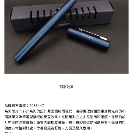
刻字效果
品牌官方編號：4038447
系列簡介：aion系列的設計非常簡約而現代，磨砂處理的鋁質筆身與光亮的不
锈鋼筆夾及筆咀型構成的反差效果，在明確對立之中又透出和諧感。在簡約設
計中同時注重細節：筆夾內藏獨立彈簧、握手位經磨砂防滑處理等、筆身的粗
幼度非常恰到好處，令書寫更為舒適、方便及經久耐用。