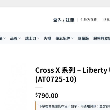
登入 / 註冊
付款及運費
常見
筆
品牌
瑞士刀
火機
筆芯配件
限量版
服務與支
列
Cross X 系列 – Libe
(AT0725-10)
790.00
$
下單後會先確認存貨／刻字，再通知付款；並非即