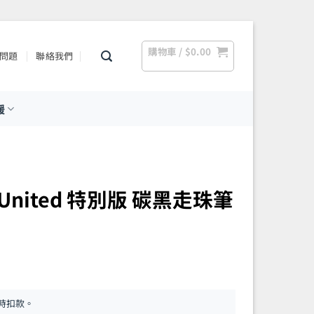
購物車 /
$
0.00
問題
聯絡我們
援
rty United 特別版 碳黑走珠筆
時扣款。