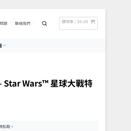
購物車 /
$
0.00
問題
聯絡我們
援
 – Star Wars™ 星球大戰特
時扣款。