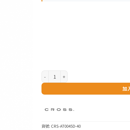
Cross Townsend 系列 - Star Wars™
加
貨號:
CRS-AT0045D-40