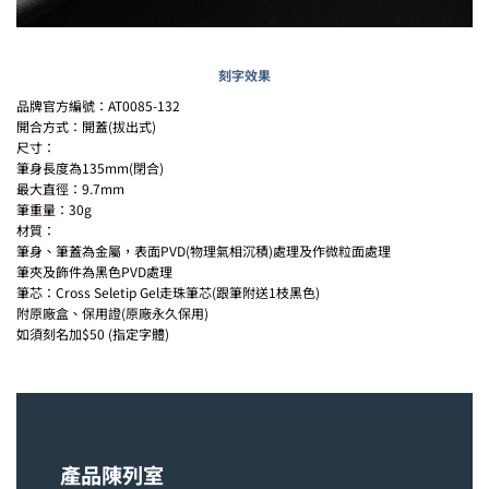
刻字效果
品牌官方編號：AT0085-132
開合方式：開蓋(拔出式)
尺寸：
筆身長度為135mm(閉合)
最大直徑：9.7mm
筆重量：30g
材質：
筆身、筆蓋為金屬，表面PVD(物理氣相沉積)
處理及作微粒面處理
筆夾及飾件為黑色PVD處理
筆芯：Cross Seletip Gel走珠筆芯(跟筆附送1枝黑色)
附原廠盒、保用證(原廠永久保用)
如須刻名加$50 (指定字體)
產品陳列室