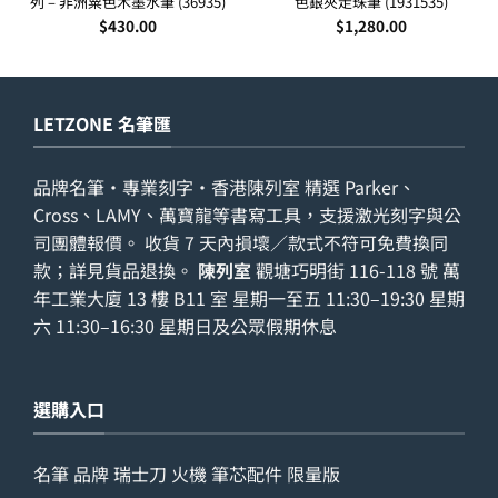
列 – 非洲粟色木墨水筆 (36935)
色銀夾走珠筆 (1931535)
$
430.00
$
1,280.00
LETZONE 名筆匯
品牌名筆・專業刻字・香港陳列室 精選 Parker、
Cross、LAMY、萬寶龍等書寫工具，支援激光刻字與公
司團體報價。 收貨 7 天內損壞／款式不符可免費換同
款；詳見
貨品退換
。
陳列室
觀塘巧明街 116-118 號 萬
年工業大廈 13 樓 B11 室 星期一至五 11:30–19:30 星期
六 11:30–16:30 星期日及公眾假期休息
選購入口
名筆
品牌
瑞士刀
火機
筆芯配件
限量版