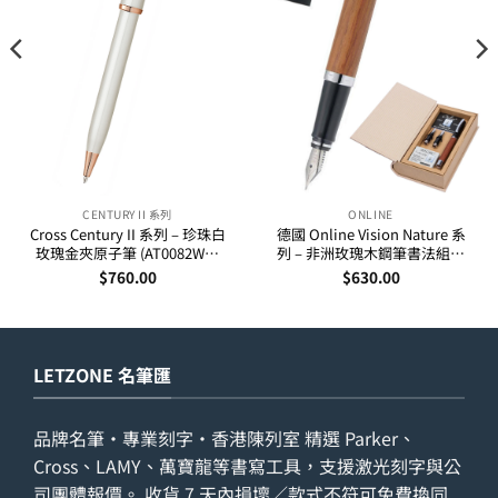
CENTURY II 系列
ONLINE
Cross Century II 系列 – 珍珠白
德國 Online Vision Nature 系
玫瑰金夾原子筆 (AT0082WG-
列 – 非洲玫瑰木鋼筆書法組合
113)
(36785)
$
760.00
$
630.00
LETZONE 名筆匯
品牌名筆・專業刻字・香港陳列室 精選 Parker、
Cross、LAMY、萬寶龍等書寫工具，支援激光刻字與公
司團體報價。 收貨 7 天內損壞／款式不符可免費換同