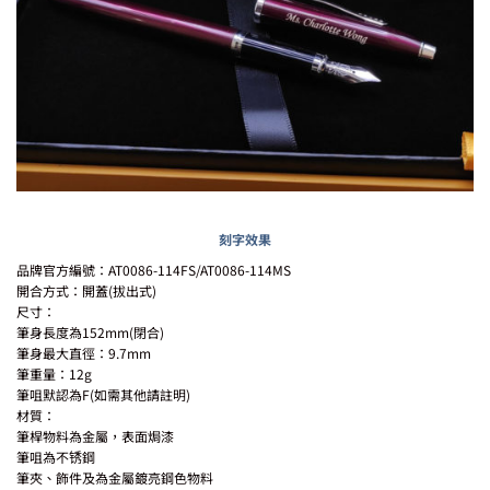
刻字效果
品牌官方編號：AT0086-114FS/AT0086-114MS
開合方式：開蓋(拔出式)
尺寸：
筆身長度為152mm(閉合)
筆身最大直徑：9.7mm
筆重量：12g
筆咀默認為F(如需其他請註明)
材質：
筆桿物料為金屬，表面焗漆
筆咀為不锈鋼
筆夾、飾件及為金屬鍍亮鋼色物料