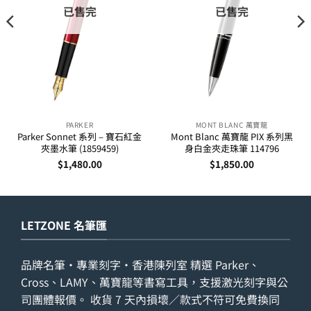
已售完
已售完
PARKER
MONT BLANC 萬寶龍
Parker Sonnet 系列 – 寶石紅金
Mont Blanc 萬寶龍 PIX 系列黑
夾墨水筆 (1859459)
身白金夾走珠筆 114796
$
1,480.00
$
1,850.00
LETZONE 名筆匯
品牌名筆・專業刻字・香港陳列室 精選 Parker、
Cross、LAMY、萬寶龍等書寫工具，支援激光刻字與公
司團體報價。 收貨 7 天內損壞／款式不符可免費換同