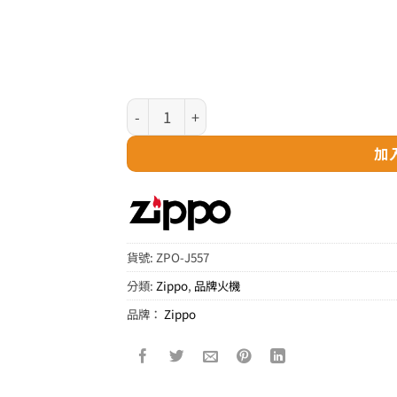
Zippo 日版火機 - 古銀鯉魚 (2面圖案)(J557)
加
貨號:
ZPO-J557
分類:
Zippo
,
品牌火機
品牌：
Zippo