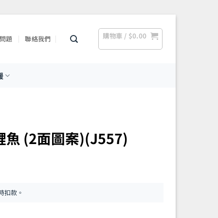
購物車 /
$
0.00
問題
聯絡我們
援
魚 (2面圖案)(J557)
時扣款。