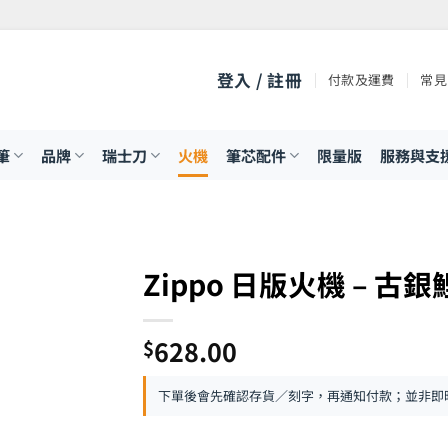
登入 / 註冊
付款及運費
常見
筆
品牌
瑞士刀
火機
筆芯配件
限量版
服務與支
Zippo 日版火機 – 古銀鯉
628.00
$
下單後會先確認存貨／刻字，再通知付款；並非即