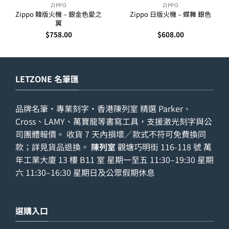
ZIPPO
ZIPPO
Zippo 韓版火機 – 銀金色愛之
Zippo 日版火機 – 蝶舞 銀色
翼
$
758.00
$
608.00
LETZONE 名筆匯
品牌名筆・專業刻字・香港陳列室 精選 Parker、
Cross、LAMY、萬寶龍等書寫工具，支援激光刻字與公
司團體報價。 收貨 7 天內損壞／款式不符可免費換同
款；詳見
貨品退換
。
陳列室
觀塘巧明街 116-118 號 萬
年工業大廈 13 樓 B11 室 星期一至五 11:30–19:30 星期
六 11:30–16:30 星期日及公眾假期休息
選購入口