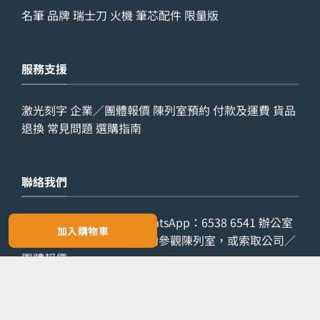
名筆
品牌
瑞士刀
火機
筆芯配件
限量版
服務支援
激光刻字
企業／團體報價
陳列室預約
付款及運費
貨品
退換
常見問題
選購指南
聯絡我們
查詢電話：
9029 7975
WhatsApp：
6538 6541
辦公室
加入購物車
電話：
2861 8762
歡迎預約參觀陳列室，或索取公司／
團體報價。
預約參觀
索取報價