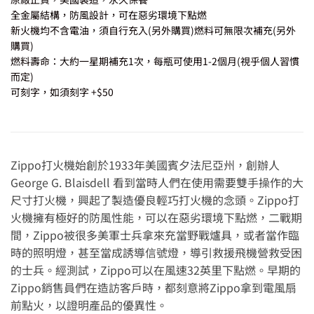
全金屬結構，防風設計，可在惡劣環境下點燃
新火機均不含電油，須自行充入(另外購買)燃料可無限次補充(另外
購買)
燃料壽命：大約一星期補充1次，每瓶可使用1-2個月(視乎個人習慣
而定)
可刻字，如須刻字 +$50
Zippo打火機始創於1933年美國賓夕法尼亞州，創辦人
George G. Blaisdell 看到當時人們在使用需要雙手操作的大
尺寸打火機，興起了製造優良輕巧打火機的念頭。Zippo打
火機擁有極好的防風性能，可以在惡劣環境下點燃，二戰期
間，Zippo被很多美軍士兵拿來充當野戰爐具，或者當作臨
時的照明燈，甚至當成誘導信號燈，導引救援飛機營救受困
的士兵。經測試，Zippo可以在風速32英里下點燃。早期的
Zippo銷售員們在造訪客戶時，都刻意將Zippo拿到電風扇
前點火，以證明產品的優異性。