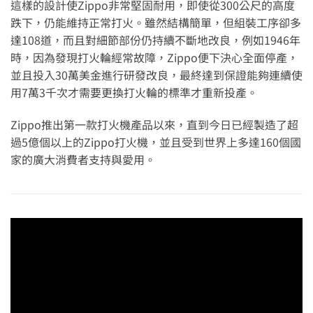
這樣的設計使Zippo非常堅固耐用，即使從300公尺的高度
跌下，仍能維持正常打火。雖然結構簡單，但組裝工序卻多
達108道，而且對細節部份仍持續不斷地改良，例如1946年
時，因為發現打火輪經常故障，Zippo便下決心全面停產，
並且投入30萬美金進行研發改良，最終達到保證能夠連續使
用7萬3千次才需要更換打火輪的標準才重新投產。
Zippo推出第一款打火機產品以來，直到今日已經製造了超
過5億個以上的Zippo打火機，並且受到世界上多達160個國
家的廣大消費者支持與愛用。