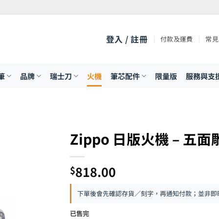
登入 / 註冊
付款及運費
常見
筆
品牌
瑞士刀
火機
筆芯配件
限量版
服務與支
Zippo 日版火機 – 五
818.00
$
下單後會先確認存貨／刻字，再通知付款；並非即
已售完