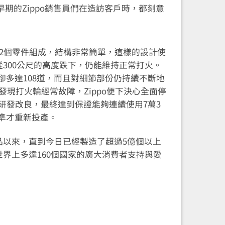
期的Zippo銷售員們在造訪客戶時，都刻意
用22個零件組成，結構非常簡單，這樣的設計使
使從300公尺的高度跌下，仍能維持正常打火。
卻多達108道，而且對細節部份仍持續不斷地
為發現打火輪經常故障，Zippo便下決心全面停
研發改良，最終達到保證能夠連續使用7萬3
準才重新投產。
產品以來，直到今日已經製造了超過5億個以上
到世界上多達160個國家的廣大消費者支持與愛