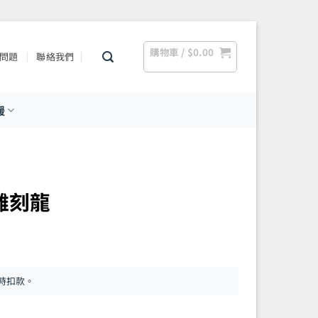
購物車 /
$
0.00
問題
聯絡我們
援
面雕刻龍
時扣款。