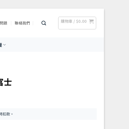
購物車 /
$
0.00
問題
聯絡我們
援
立富士
時扣款。