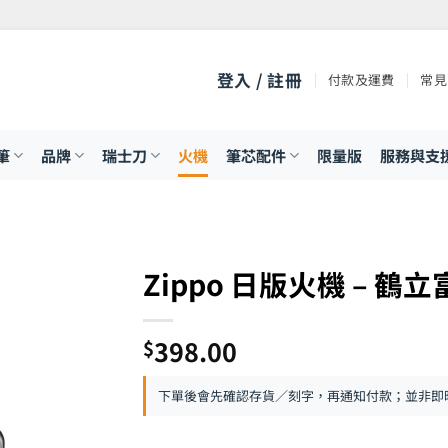
登入 / 註冊
付款及運費
常見
筆
品牌
瑞士刀
火機
筆芯配件
限量版
服務與支
Zippo 日版火機 – 鶴
398.00
$
下單後會先確認存貨／刻字，再通知付款；並非即