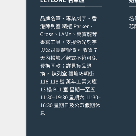
品牌名筆・專業刻字・香
名
港陳列室 精選 Parker、
芯
Cross、LAMY、萬寶龍等
書寫工具，支援激光刻字
與公司團體報價。 收貨 7
天內損壞／款式不符可免
費換同款；詳見
貨品退
換
。
陳列室
觀塘巧明街
116-118 號 萬年工業大廈
13 樓 B11 室 星期一至五
11:30–19:30 星期六 11:30–
16:30 星期日及公眾假期休
息