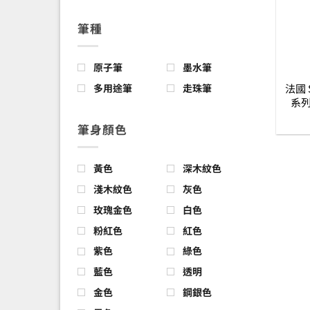
筆種
原子筆
墨水筆
法國 S.
多用途筆
走珠筆
系列
筆身顏色
黃色
深木紋色
淺木紋色
灰色
玫瑰金色
白色
粉紅色
紅色
紫色
綠色
藍色
透明
金色
鋼銀色