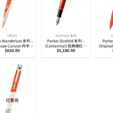
CROSS
DUOFOLD 系列
J
s Wanderlust 系列 –
Parker Duofold 系列 –
Parke
lope Canyon 羚羊峽
(Centennial) 經典橘紅銀
Origi
$
620.00
$
5,180.00
子筆 (AT0752-3)
夾 18K 黃金筆咀墨水筆
筆 
(1931376)
已售完