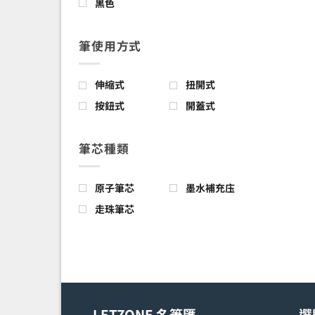
黑色
筆使用方式
伸縮式
扭開式
按鈕式
開蓋式
筆芯種類
原子筆芯
墨水補充庒
走珠筆芯
LETZONE 名筆匯
選