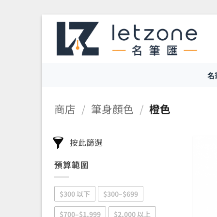
Skip
to
content
名
商店
/
筆身顏色
/
橙色
按此篩選
預算範圍
$300 以下
$300–$699
$700–$1,999
$2,000 以上