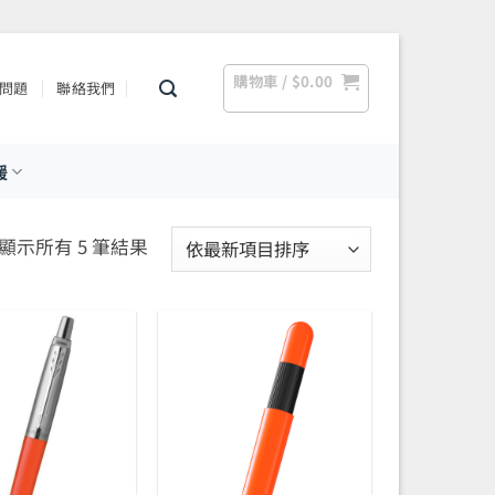
購物車 /
$
0.00
問題
聯絡我們
援
依
顯示所有 5 筆結果
最
新
項
目
排
序