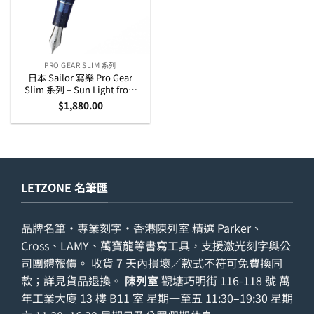
PRO GEAR SLIM 系列
日本 Sailor 寫樂 Pro Gear
Slim 系列 – Sun Light from
the Ocean Floor 特別版 14K
$
1,880.00
金筆咀墨水筆 (11-8955-240)
LETZONE 名筆匯
品牌名筆・專業刻字・香港陳列室 精選 Parker、
Cross、LAMY、萬寶龍等書寫工具，支援激光刻字與公
司團體報價。 收貨 7 天內損壞／款式不符可免費換同
款；詳見
貨品退換
。
陳列室
觀塘巧明街 116-118 號 萬
年工業大廈 13 樓 B11 室 星期一至五 11:30–19:30 星期