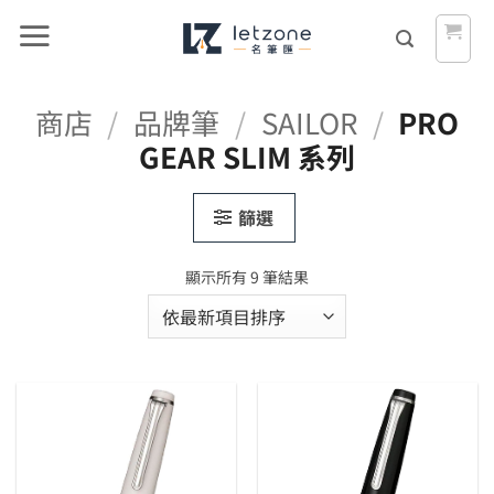
Skip
to
content
商店
/
品牌筆
/
SAILOR
/
PRO
GEAR SLIM 系列
篩選
依
顯示所有 9 筆結果
最
新
項
目
排
序