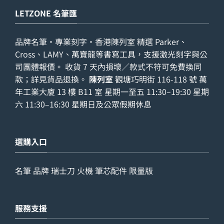
LETZONE 名筆匯
品牌名筆・專業刻字・香港陳列室 精選 Parker、
Cross、LAMY、萬寶龍等書寫工具，支援激光刻字與公
司團體報價。 收貨 7 天內損壞／款式不符可免費換同
款；詳見
貨品退換
。
陳列室
觀塘巧明街 116-118 號 萬
年工業大廈 13 樓 B11 室 星期一至五 11:30–19:30 星期
六 11:30–16:30 星期日及公眾假期休息
選購入口
名筆
品牌
瑞士刀
火機
筆芯配件
限量版
服務支援