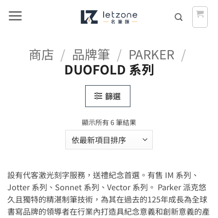
Skip
to
content
商店
/
品牌筆
/
PARKER
/
DUOFOLD 系列
篩選
依
顯示所有 6 筆結果
最
新
項
目
設有代客激光刻字服務，送禮紀念首選。有售 IM 系列、
排
序
Jotter 系列、Sonnet 系列、Vector 系列。 Parker 派克悠
久且獨特的精湛制筆技術，為其在過去的125年成長為全球
書寫品牌的領導者在行業內打造具紀念意義和創新意義的產