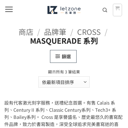
Skip
to
content
商店
/
品牌筆
/
CROSS
/
MASQUERADE 系列
篩選
依
顯示所有 3 筆結果
最
新
項
目
設有代客激光刻字服務，送禮紀念首選。有售 Calais 系
排
序
列、Century II 系列、Classic Century系列、Tech3+ 系
列、Bailey系列。 Cross 是享譽盛名、歷史最悠久的書寫配
件品牌，致力於書寫製造，深受全球追求完美書寫迷的喜