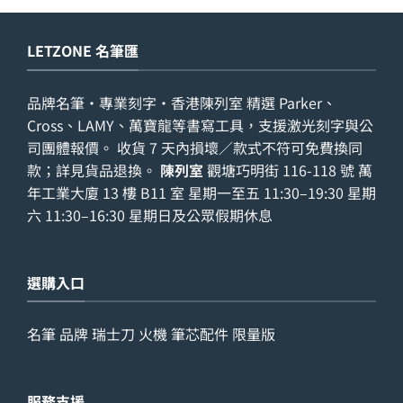
LETZONE 名筆匯
品牌名筆・專業刻字・香港陳列室 精選 Parker、
Cross、LAMY、萬寶龍等書寫工具，支援激光刻字與公
司團體報價。 收貨 7 天內損壞／款式不符可免費換同
款；詳見
貨品退換
。
陳列室
觀塘巧明街 116-118 號 萬
年工業大廈 13 樓 B11 室 星期一至五 11:30–19:30 星期
六 11:30–16:30 星期日及公眾假期休息
選購入口
名筆
品牌
瑞士刀
火機
筆芯配件
限量版
服務支援