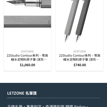
22STUDIO
22STUDIO
22Studio Contour系列 – 等高
22Studio Contour系列 – 等高
線水泥物料原子筆 (深灰
線水泥物料原子筆 (深灰
CFP01101/淺灰 CFP01100)
CBP01001/淺灰 CBP01000)
$
1,060.00
$
740.00
LETZONE 名筆匯
品牌名筆・專業刻字・香港陳列室 精選 Parker、