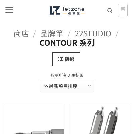
Skip
to
content
商店
/
品牌筆
/
22STUDIO
/
CONTOUR 系列
篩選
依
顯示所有 2 筆結果
最
新
項
目
排
序